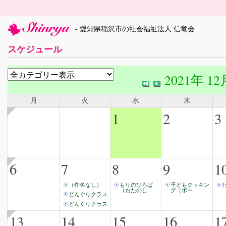
- 愛知県稲沢市の社会福祉法人 信竜会
スケジュール
2021年 12
月
火
水
木
1
2
3
6
7
8
9
1
（件名なし）
もりのひろば
子どもクッキン
（おたのし..
グ（ボー..
どんぐりクラス
どんぐりクラス
13
14
15
16
1