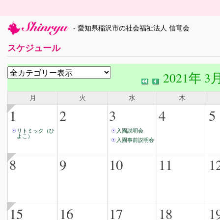
- 愛知県稲沢市の社会福祉法人 信竜会
スケジュール
2021年 3
月
火
水
木
1
2
3
4
5
リトミック（ひ
入園説明会
よこ）
入園事前説明会
8
9
10
11
1
15
16
17
18
1