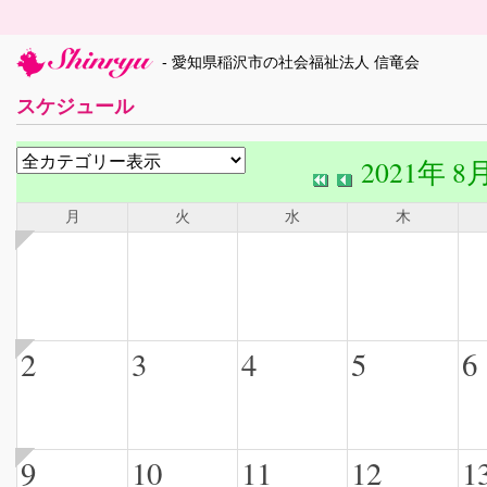
- 愛知県稲沢市の社会福祉法人 信竜会
スケジュール
2021年 8
月
火
水
木
2
3
4
5
6
9
10
11
12
1