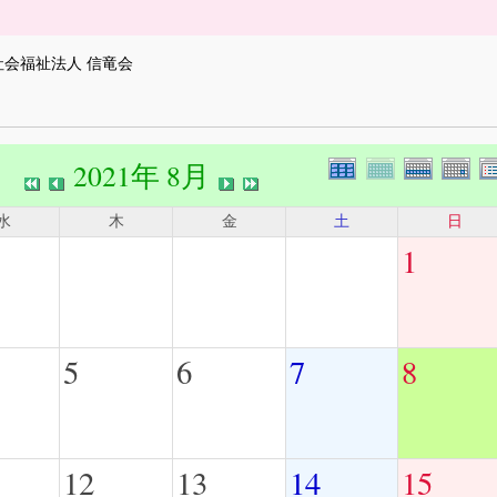
社会福祉法人 信竜会
2021年 8月
水
木
金
土
日
1
5
6
7
8
12
13
14
15