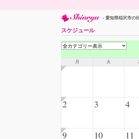
- 愛知県稲沢市の
スケジュール
月
火
2
3
4
9
10
11