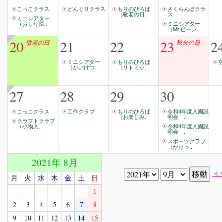
こっこクラス
どんぐりクラス
もりのひろば
さくらんぼクラ
（敬老の日..
ス
ミニシアター
（おしり探..
ミニシアター
（Mr.ビーン..
20
21
22
23
2
敬老の日
秋分の日
ミニシアター
もりのひろば
（かいけつ..
（リトミッ..
27
28
29
30
こっこクラス
工作クラブ
もりのひろば
令和4年度入園説
（お楽しみ..
明会 ..
クラフトクラブ
（小物入..
令和4年度入園説
明会 ..
スポーツクラブ
（かけっ..
2021年 8月
＜
月
火
水
木
金
土
日
1
2
3
4
5
6
7
8
9
10
11
12
13
14
15