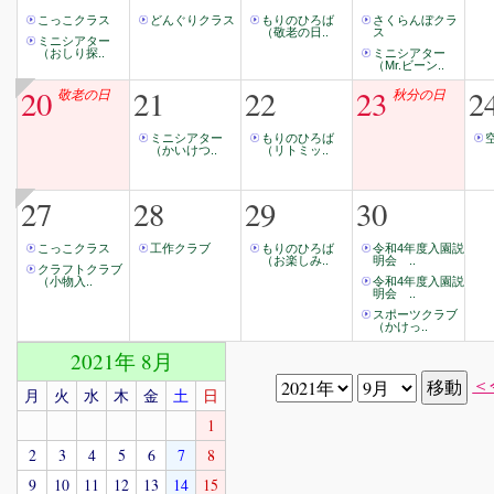
こっこクラス
どんぐりクラス
もりのひろば
さくらんぼクラ
（敬老の日..
ス
ミニシアター
（おしり探..
ミニシアター
（Mr.ビーン..
20
21
22
23
2
敬老の日
秋分の日
ミニシアター
もりのひろば
（かいけつ..
（リトミッ..
27
28
29
30
こっこクラス
工作クラブ
もりのひろば
令和4年度入園説
（お楽しみ..
明会 ..
クラフトクラブ
（小物入..
令和4年度入園説
明会 ..
スポーツクラブ
（かけっ..
2021年 8月
＜
月
火
水
木
金
土
日
1
2
3
4
5
6
7
8
9
10
11
12
13
14
15