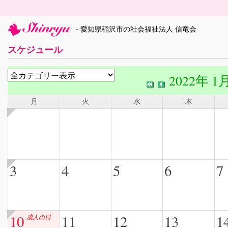
- 愛知県稲沢市の社会福祉法人 信竜会
スケジュール
2022年 1
月
火
水
木
3
4
5
6
7
10
11
12
13
1
成人の日