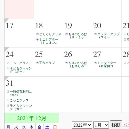
17
18
19
20
2
どんぐりクラス
もりのひろば
クラフトクラブ
（リトミッ..
（スイー..
ミニシアター
（ミニオン..
24
25
26
27
2
こっこクラス
工作クラブ
もりのひろば
ミニシアター
（お楽しみ..
（名探偵コ..
子どもクッキン
グ（ボー..
31
一時保育利用に
ついて
こっこクラス
子どもクッキン
グ（ガー..
2021年 12月
＜
月
火
水
木
金
土
日