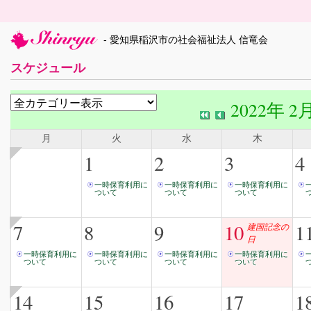
- 愛知県稲沢市の社会福祉法人 信竜会
スケジュール
2022年 2
月
火
水
木
1
2
3
4
一時保育利用に
一時保育利用に
一時保育利用に
ついて
ついて
ついて
7
8
9
10
1
建国記念の
日
一時保育利用に
一時保育利用に
一時保育利用に
一時保育利用に
ついて
ついて
ついて
ついて
14
15
16
17
1