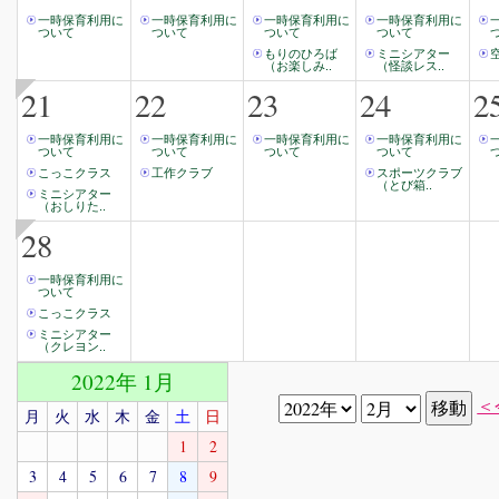
一時保育利用に
一時保育利用に
一時保育利用に
一時保育利用に
ついて
ついて
ついて
ついて
もりのひろば
ミニシアター
（お楽しみ..
（怪談レス..
21
22
23
24
2
一時保育利用に
一時保育利用に
一時保育利用に
一時保育利用に
ついて
ついて
ついて
ついて
こっこクラス
工作クラブ
スポーツクラブ
（とび箱..
ミニシアター
（おしりた..
28
一時保育利用に
ついて
こっこクラス
ミニシアター
（クレヨン..
2022年 1月
＜
月
火
水
木
金
土
日
1
2
3
4
5
6
7
8
9