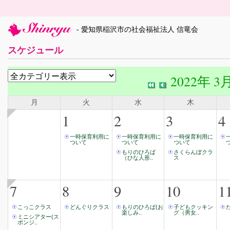
- 愛知県稲沢市の社会福祉法人 信竜会
スケジュール
2022年 3
月
火
水
木
1
2
3
4
一時保育利用に
一時保育利用に
一時保育利用に
ついて
ついて
ついて
もりのひろば
さくらんぼクラ
（ひな人形..
ス
7
8
9
10
1
こっこクラス
どんぐりクラス
もりのひろば(お
子どもクッキン
楽しみ..
グ（男女..
ミニシアター(ス
ポンジ..