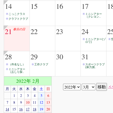
14
15
16
17
1
こっこクラス
ミニシアター
（クレヨン..
クラフトクラブ
21
22
23
24
2
春分の日
ミニシアター(ゾ
ロリ)
28
29
30
31
（件名なし）
工作クラブ
スポーツクラブ
(体力測..
ミニシアター
（おしり探..
2022年 2月
＜
月
火
水
木
金
土
日
1
2
3
4
5
6
7
8
9
10
11
12
13
14
15
16
17
18
19
20