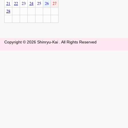
21
22
23
24
25
26
27
28
Copyright ©
2026 Shinryu-Kai . All Rights Reserved