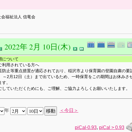
社会福祉法人 信竜会
2022年 2月 10日(木)
用について
ご利用されている方へ
延防止等重点措置が適応されており、稲沢市より保育園の登園自粛の要
月）～2月12日（土）まで出ているため、一時保育をこの期間はお休みさ
ます。
ごしていただくためにも、ご理解、ご協力よろしくお願いいたします。
年
＜今日＞
piCal-0.93
,
piCal > 0.93