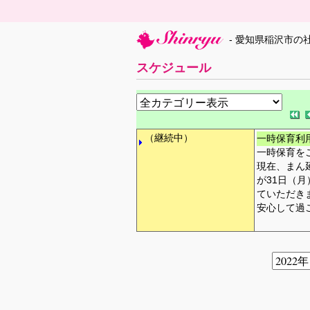
- 愛知県稲沢市の
スケジュール
（継続中）
一時保育利
一時保育を
現在、まん
が31日（
ていただき
安心して過