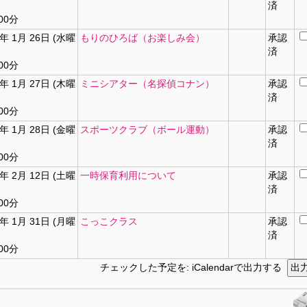
済
00分
2年 1月 26日 (水曜
もりのひろば（お楽しみ会）
承認
済
00分
2年 1月 27日 (木曜
ミニシアター（名探偵コナン）
承認
済
00分
2年 1月 28日 (金曜
スポーツクラブ（ボール運動）
承認
済
00分
2年 2月 12日 (土曜
一時保育利用について
承認
済
00分
2年 1月 31日 (月曜
こっこクラス
承認
済
00分
チェックした予定を: iCalendarで出力する