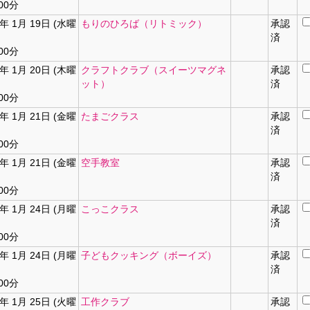
00分
2年 1月 19日 (水曜
もりのひろば（リトミック）
承認
済
00分
2年 1月 20日 (木曜
クラフトクラブ（スイーツマグネ
承認
ット）
済
00分
2年 1月 21日 (金曜
たまごクラス
承認
済
00分
2年 1月 21日 (金曜
空手教室
承認
済
00分
2年 1月 24日 (月曜
こっこクラス
承認
済
00分
2年 1月 24日 (月曜
子どもクッキング（ボーイズ）
承認
済
00分
2年 1月 25日 (火曜
工作クラブ
承認