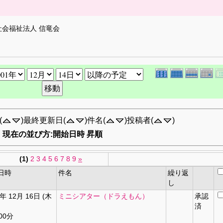
社会福祉法人 信竜会
(
)最終更新日(
)件名(
)投稿者(
)
現在の並び方:開始日時 昇順
(1)
2
3
4
5
6
7
8
9
»
日時
件名
繰り返
し
1年 12月 16日 (木
ミニシアター（ドラえもん）
承認
済
00分