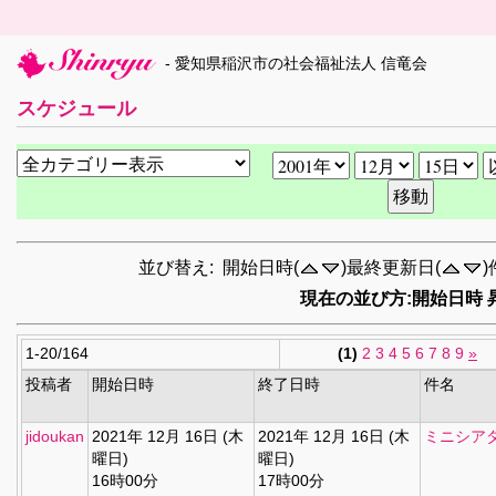
- 愛知県稲沢市の社会福祉法人 信竜会
スケジュール
並び替え: 開始日時(
)最終更新日(
)
現在の並び方:開始日時 
1-20/164
(1)
2
3
4
5
6
7
8
9
»
投稿者
開始日時
終了日時
件名
jidoukan
2021年 12月 16日 (木
2021年 12月 16日 (木
ミニシア
曜日)
曜日)
16時00分
17時00分