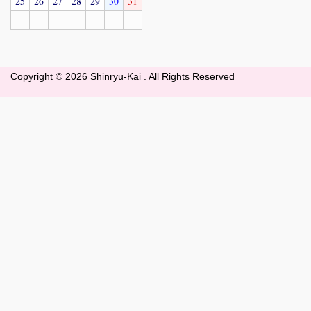
25
26
27
28
29
30
31
Copyright ©
2026 Shinryu-Kai . All Rights Reserved