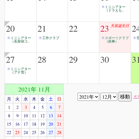
ミニシアター
（ドラえも..
20
21
22
23
2
天皇誕生日
ミニシアター
工作クラブ
スポーツクラブ
（名探偵コ..
（鉄棒）
27
28
29
30
3
ミニシアター
（アナ雪）
2021年 11月
＜
月
火
水
木
金
土
日
1
2
3
4
5
6
7
8
9
10
11
12
13
14
15
16
17
18
19
20
21
22
23
24
25
26
27
28