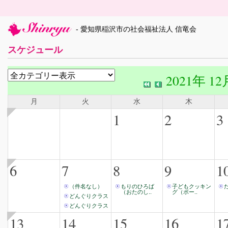
- 愛知県稲沢市の社会福祉法人 信竜会
スケジュール
2021年 12
月
火
水
木
1
2
3
6
7
8
9
1
（件名なし）
もりのひろば
子どもクッキン
（おたのし..
グ（ボー..
どんぐりクラス
どんぐりクラス
13
14
15
16
1