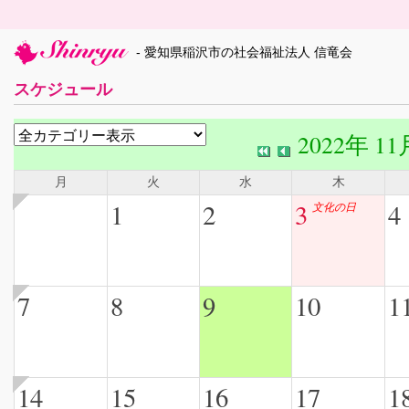
- 愛知県稲沢市の社会福祉法人 信竜会
スケジュール
2022年 11
月
火
水
木
1
2
3
4
文化の日
7
8
9
10
1
14
15
16
17
1