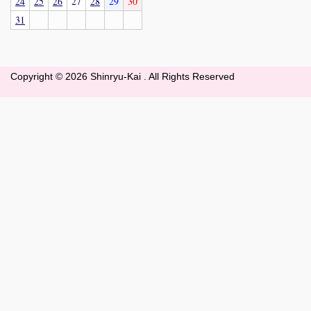
24
25
26
27
28
29
30
31
Copyright ©
2026 Shinryu-Kai . All Rights Reserved