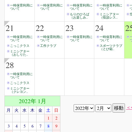
一時保育利用に
一時保育利用に
一時保育利用に
一時保育利用に
ついて
ついて
ついて
ついて
もりのひろば
ミニシアター
（お楽しみ..
（怪談レス..
21
22
23
24
2
一時保育利用に
一時保育利用に
一時保育利用に
一時保育利用に
ついて
ついて
ついて
ついて
こっこクラス
工作クラブ
スポーツクラブ
（とび箱..
ミニシアター
（おしりた..
28
一時保育利用に
ついて
こっこクラス
ミニシアター
（クレヨン..
2022年 1月
＜
月
火
水
木
金
土
日
1
2
3
4
5
6
7
8
9