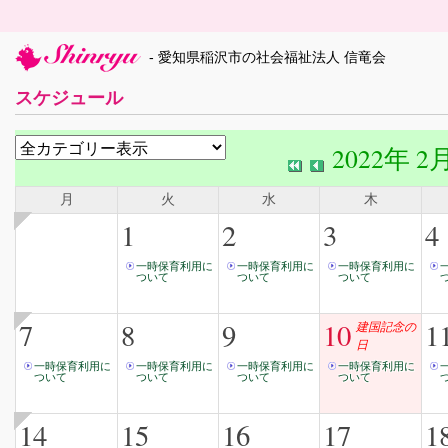
- 愛知県稲沢市の社会福祉法人 信竜会
スケジュール
2022年 2
月
火
水
木
1
2
3
4
一時保育利用に
一時保育利用に
一時保育利用に
ついて
ついて
ついて
7
8
9
10
1
建国記念の
日
一時保育利用に
一時保育利用に
一時保育利用に
一時保育利用に
ついて
ついて
ついて
ついて
14
15
16
17
1