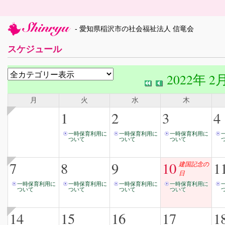
- 愛知県稲沢市の社会福祉法人 信竜会
スケジュール
2022年 2
月
火
水
木
1
2
3
4
一時保育利用に
一時保育利用に
一時保育利用に
ついて
ついて
ついて
7
8
9
10
1
建国記念の
日
一時保育利用に
一時保育利用に
一時保育利用に
一時保育利用に
ついて
ついて
ついて
ついて
14
15
16
17
1