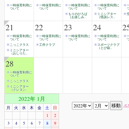
一時保育利用に
一時保育利用に
一時保育利用に
一時保育利用に
ついて
ついて
ついて
ついて
もりのひろば
ミニシアター
（お楽しみ..
（怪談レス..
21
22
23
24
2
一時保育利用に
一時保育利用に
一時保育利用に
一時保育利用に
ついて
ついて
ついて
ついて
こっこクラス
工作クラブ
スポーツクラブ
（とび箱..
ミニシアター
（おしりた..
28
一時保育利用に
ついて
こっこクラス
ミニシアター
（クレヨン..
2022年 1月
＜
月
火
水
木
金
土
日
1
2
3
4
5
6
7
8
9