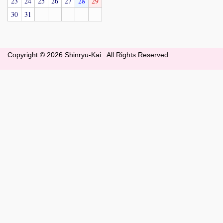
23
24
25
26
27
28
29
30
31
Copyright ©
2026 Shinryu-Kai . All Rights Reserved