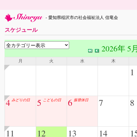
- 愛知県稲沢市の社会福祉法人 信竜会
スケジュール
2026年 5
月
火
水
木
1
4
5
6
7
8
みどりの日
こどもの日
振替休日
11
12
13
14
1