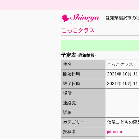
- 愛知県稲沢市の
こっこクラス
予定表
-詳細情報-
件名
こっこクラス
開始日時
2021年 10月 1
終了日時
2021年 10月 1
場所
連絡先
詳細
カテゴリー
信竜こどもの森
投稿者
jidoukan