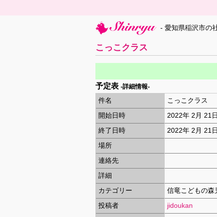
- 愛知県稲沢市の
こっこクラス
予定表
-詳細情報-
件名
こっこクラス
開始日時
2022年 2月 21
終了日時
2022年 2月 21
場所
連絡先
詳細
カテゴリー
信竜こどもの森
投稿者
jidoukan