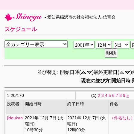
- 愛知県稲沢市の社会福祉法人 信竜会
スケジュール
並び替え: 開始日時(
)最終更新日(
)
現在の並び方:開始日時 
1-20/170
(1)
2
3
4
5
6
7
8
9
»
投稿者
開始日時
終了日時
件名
jidoukan
2021年 12月 7日 (火
2021年 12月 7日 (火
（件名なし
曜日)
曜日)
10時30分
12時00分